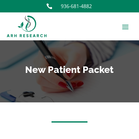
936-681-4882

New Patient Packet
Nuevo
If