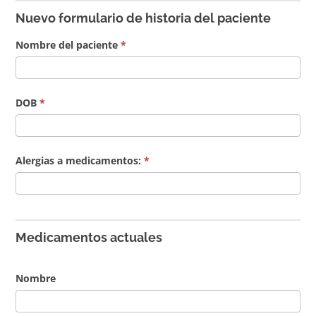
formulario
you
Nuevo formulario de historia del paciente
de
are
Nombre del paciente
*
historia
human,
del
leave
paciente
this
DOB
*
field
blank.
Alergias a medicamentos:
*
Medicamentos actuales
Nombre