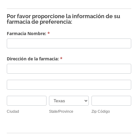
Por favor proporcione la información de su
farmacia de preferencia:
Farmacia Nombre:
*
Dirección de la farmacia:
*
Dirección
de
Dirección
la
de
farmacia:
Ciudad
State/Province
Zip
la
Código
farmacia:
Ciudad
State/Province
Zip Código